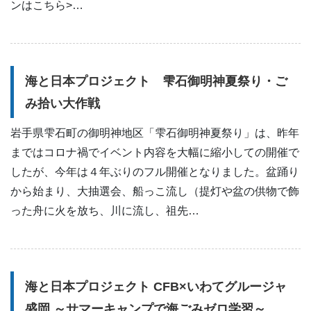
ンはこちら>…
海と日本プロジェクト 雫石御明神夏祭り・ご
み拾い大作戦
岩手県雫石町の御明神地区「雫石御明神夏祭り」は、昨年
まではコロナ禍でイベント内容を大幅に縮小しての開催で
したが、今年は４年ぶりのフル開催となりました。盆踊り
から始まり、大抽選会、船っこ流し（提灯や盆の供物で飾
った舟に火を放ち、川に流し、祖先…
海と日本プロジェクト CFB×いわてグルージャ
盛岡 ～サマーキャンプで海ごみゼロ学習～