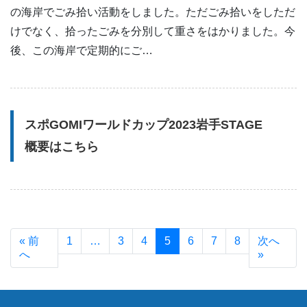
の海岸でごみ拾い活動をしました。ただごみ拾いをしただ
けでなく、拾ったごみを分別して重さをはかりました。今
後、この海岸で定期的にご…
スポGOMIワールドカップ2023岩手STAGE
概要はこちら
« 前
1
…
3
4
5
6
7
8
次へ
へ
»