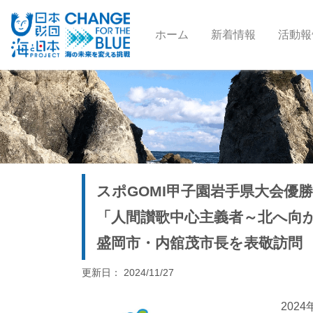
(current)
ホーム
新着情報
活動報
スポGOMI甲子園岩手県大会優
「人間讃歌中心主義者～北へ向
盛岡市・内舘茂市長を表敬訪問
更新日： 2024/11/27
202