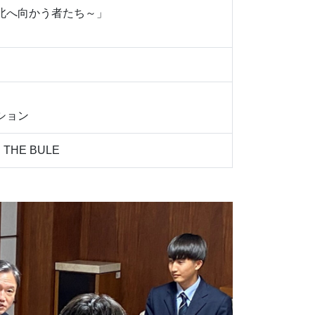
北へ向かう者たち～」
ション
HE BULE