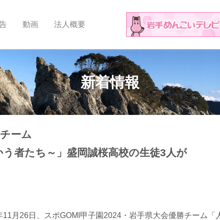
告
動画
法人概要
新着情報
勝チーム
かう者たち～」盛岡誠桜高校の生徒3人が
4年11月26日、スポGOMI甲子園2024・岩手県大会優勝チ