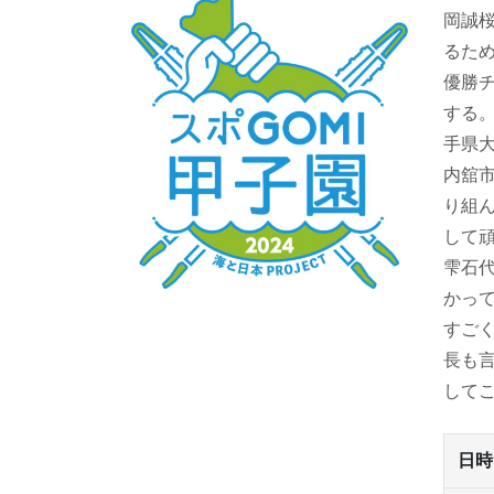
岡誠桜
るた
優勝チ
する
手県
内舘
り組
して
雫石
かっ
すご
長も
して
日時