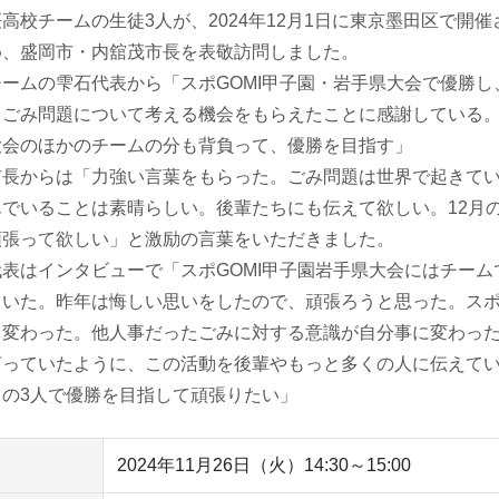
高校チームの生徒3人が、2024年12月1日に東京墨田区で
め、盛岡市・内舘茂市長を表敬訪問しました。
ームの雫石代表から「スポGOMI甲子園・岩手県大会で優勝し
。ごみ問題について考える機会をもらえたことに感謝している
大会のほかのチームの分も背負って、優勝を目指す」
市長からは「力強い言葉をもらった。ごみ問題は世界で起きて
んでいることは素晴らしい。後輩たちにも伝えて欲しい。12月
頑張って欲しい」と激励の言葉をいただきました。
代表はインタビューで「スポGOMI甲子園岩手県大会にはチーム
ていた。昨年は悔しい思いをしたので、頑張ろうと思った。スポ
く変わった。他人事だったごみに対する意識が自分事に変わっ
言っていたように、この活動を後輩やもっと多くの人に伝えてい
この3人で優勝を目指して頑張りたい」
2024年11月26日（火）14:30～15:00