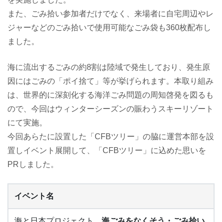
また、ごみ拾い参加者だけでなく、来場者に自宅周辺やレ
ジャーなどのごみ拾いで使用可能なごみ袋も360枚配布し
ました。
海に流出するごみの約8割は陸域で発生しており、発生原
因にはごみの「ポイ捨て」等が挙げられます。本取り組み
は、世界的に深刻化する海洋ごみ問題の周知啓発を図るも
ので、今回はウィンターシーズンの賑わうスキーリゾート
にて実施。
今回あらたに設置した「CFBツリー」の脇に運営本部を設
置しイベント展開して、「CFBツリー」に込めた思いを
PRしました。
イベント名
海と日本プロジェクト
海ごみをなくそう
・ごみ
拾い